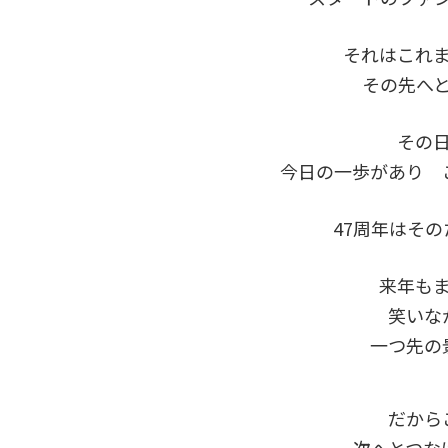
それはこれ
その先へ
その
今日の一歩があり 
47周年はそ
来年も
笑いな
一つ先の
だから