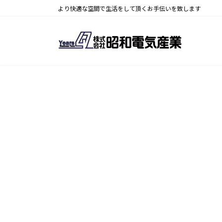
コ
ナ
より快適な空間で生活をして頂くお手伝いを致します
ン
ビ
テ
ゲ
ン
ー
ツ
シ
へ
ョ
ス
ン
キ
に
ッ
移
プ
動