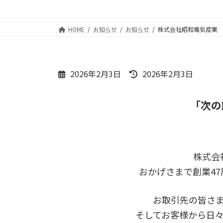
HOME
お知らせ
お知らせ
株式会社昭和電気産業 代
最
2026年2月3日
2026年2月3日
終
更
「次の
新
日
時
:
株式会
おかげさまで創業4
お取引先の皆さ
そしてお客様から日