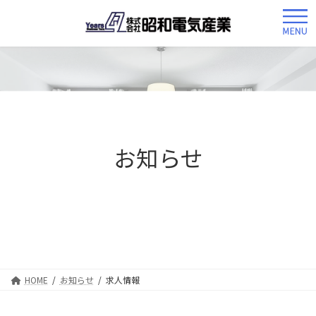
コ
ナ
ン
ビ
テ
ゲ
ン
ー
ツ
シ
へ
ョ
ス
ン
キ
に
ッ
移
お知らせ
プ
動
HOME
お知らせ
求人情報