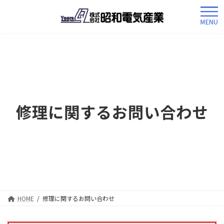
コ
ナ
ン
ビ
テ
ゲ
ン
ー
ツ
シ
へ
ョ
ス
ン
キ
に
ッ
移
修理に関するお問い合わせ
プ
動
HOME
修理に関するお問い合わせ